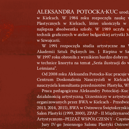
ALE
K
S
AND
RA P
O
T
O
CKA

KU
C
 urod
w
K
ielcach. W 1984 roku rozpoc
zęł
a naukę 
Plast
yczny
ch w K
ielcach, które u
koń
cz
yła w 
najlepsza absolwentka szkoł
y
. W 1989 uczyła s
tech
n
i
k gr
a
ﬁcznych w a
tel
ier bułga
rsk
iej ar
t
yst
k
i 
wSz
wajc
a
ri
i.
W 199
1 rozpo
czę
ła st
udi
a ar
t
yst
yczne na 
A
kademi
i Szt
u
k Pięk
nych im. J. R
iepin
a w S
W1997 roku obroni
ła z w
yn
i
k
iem bard
zo dobr
y
m 
w tech
n
ice li
nor
y
t
u na tem
at „S
eria i
lu
st
racji do 
Leś
miana
”
.
Od 2
0
08 rok
u A
leksa
nd
ra Potocka-
Ku
c pracuje 
Centr
u
m Doskonalen
ia Nauczyciel
i w Kielcac
nauczyciela konsu
lta
nta prz
ed
m
iotów: P
la
st
y
ka, W
Praca p
edagog
iczna A
leks
a
ndr
y Potock
iej–K
uc
dz
ia
ła
l
nością a
r
t
y
st
yczn
ą. Ucze
stn
icz
y w a
r
t
ys
t
yc
organ
i
zowa
nych przez BW
A w K
ielcach - Prz
edw
i
2013, 20
1
4
, 2015
), BW
A w O
strowcu Świętok
rz
ysk
i
Sa
lon Plast
y
k
i (
1999, 20
0
0)
, ZP
AP - I
I M
ięd
z
yn
a
ro
A
rt
yst
ycznym–P
EJZA
Ż WSPÓŁCZESN
Y - Często
Jur
y I
V
-go Jesiennego Sa
lon
u Plas
t
yk
i O
strow