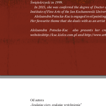
Świętok
r
zysk
i in 1
999.
In 20
1
5
, she was confe
rre
d the d
eg
ree of D
oct
or 
Inst
itut
e of Fine Art
s of the Jan Kochanowsk
i Univer
Alek
sandra Potoc
ka-Kuc is engage
d in oil paintin
Her favourite t
heme th
at she de
al
s with as an ar
t
ist 
Alek
sandra Potoc
ka-Kuc  also pre
sent
s her c
r
websi
teshttp:/
/
kuc
.kielce.com.pl and
 http:/
/www
.
ar
Od
 autor
a
„
Szu
kając c
is
zy, szu
kając w
yt
chn
ieni
a”