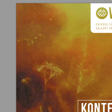
Ko
n
t
e