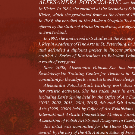
ALEKSA
NDRA PO
TOC
K
A

KUC
 was bo
in Kielc
e
. In 1
9
84
, she enroll
ed at th
e Sec
onda
ry Sc
h
Kielc
e
, which she g
radu
ate
d f
rom as t
he cl
as
s of 1
9
In 1
9
89, she enrolled at th
e Moder
n Graphic T
e
chn
oﬀere
d by t
he stu
dio of Mar
ia Dun
dakowa
, a Bulgar
in Switzerl
and
.
In 1
99
1, she under
t
ook ar
ts st
u
die
s at the Faculty
J.R
iepin Ac
ade
my of Fine Art
s in St
. Pete
rsburg. In 1
and de
fend
ed a diplom
a project in lino
cut print
entit
led A S
eri
es of I
llust
ration
s t
o Bole
sl
aw Le
śm
aresult of ver
y goo
d
.
Since 2
0
08
, Al
eks
andra Potocka-Kuc ha
s be
e
Świetok
r
zysk
ie T
raining Cent
re for T
e
ache
rs in K
con
sult
ant for the subjec
ts vi
su
al ar
ts an
d knowle
dge 
Alek
sandra Potoc
ka-Kuc’
s t
ea
ching work doe
s 
her ar
ti
st
ic act
iviti
es
. She h
as t
aken par
t in ar
ti
including E
arly Spring held b
y the O
ﬃce of Ar
t E
x
(20
0
1, 20
02
, 2
0
13, 2
0
1
4, 2
0
15
), 4th an
d 5th Autu
Art
s (
1999, 20
0
0) held by O
ﬃc
e of Art E
xhibition
s
Inter
nat
ional Ar
t
ist
ic Comp
etit
ion Moder
n L
and
As
soci
ati
on of Polish Ar
ti
sts an
d De
sig
ners in Cz
e
st
e ar
ti
st was nomin
ate
d for the Homo Qu
adr
award  by the jury of the 4
th Aut
umn Salon of Fine