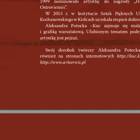
1999 nomi
nowało a
r
t
y
st
kę d
o nag
rody „
H
Os
t
rov
ien
si
s”
.
W 2015 r
. w In
st
y
tuc
ie Sztu
k Pięk
nych Un
K
ocha
nowsk
iego w Kielcach u
z
yska
ła stopień dokto
A
leksa
nd
ra Potocka –Ku
c zajmuje si
ę ma
l
i
gr
a
ﬁ
ką wa
rsz
tatową. U
lub
ionym tematem po
de
ar
t
yst
kę jest pejza
ż.
Swój dorobek t
wórczy
 A
lek
sa
nd
r
a Potoc
k
równ
ież na st
ronach internetow
ych 
h
ttp:/
/
kuc
.
ht
tp
:/
/w
w
w
.a
r
ts
er
wi
s
.pl