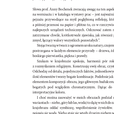
Słowa prof. A
n
ny Bo
chenek z
w
racaj
ą uwagę n
a ten a
spe
na wern
i
sa
ż
u i w kata
log
u w
yst
aw
y pr
ac – jest n
ajw
aż
n
pejza
ż
u prz
y
wodz
ące na my
śl po
głębion
ą reﬂek
sję, k
tó
a
późn
iej pr
zenosi n
a papier i płót
no to, co w r
ze
cz
y
w
i
s
najlepsz
ych u
rz
ąd
zeń t
ech
n
icznych
. Odcz
uwać z
atem 
zat
rz
y
ma
ne chw
i
le, k
rót
kotr
wa
łe z
jawi
ska, j
ak rów
n
ież 
zmysł
, łącz
ąc
y wa
lor
y wsz
yst
k
ich p
ozos
ta
ł
ych
”
.  
Stojąc t
w
a
rz
ą w t
wa
r
z z og
romem urok
u nat
u
r
y
, czujem
pos
tr
ze
gan
a w ka
żd
y
m elemencie prz
y
rod
y – dr
ze
wa, ź
bosk
ie
go pierw
i
a
st
ka, pięk
n
a i prawdy
.
Szu
ka
m w k
rajo
bra
zie sp
okoju, har
mon
ii p
ór ro
z
rozmy
śla
n
iem rel
ig
ijnym
. Konst
r
uuję swój obra
z
, cz
ys
Odchod
z
ę od det
a
lu, poje
dy
ncz
ych f
ak
t
ów
, jed
nos
t
kow
y
i
lość elementów t
worzy b
ogate kombin
acje. Podobn
ie
j
a
k
elementem kompozyc
ji obra
zu
, jego głów
ny
m budulc
em.
bogat
ych p
od w
zg
lę
dem ch
romat
ycz
nym
. Dą
ż
ąc do
int
erpre
tac
y
jne k
oloru
.
I choć możn
a zauw
a
żyć w moich obr
a
zach p
od
zi
ał 
wa
r
ia
ntach – n
ieb
o, gór
y lub la
s, woda) to dą
ż
ę w n
ich do z
k
rajobr
a
zu odd
ać sy
mbioz
ę, wsp
ół
is
t
nien
ie ż
y
wio
łów
.
pojaw
ia się wod
a. Nieb
o st
aje się w
te
dy d
r
ug
im n
ieb
em 